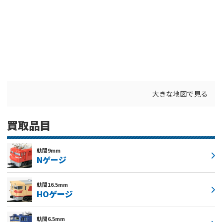
大きな地図で見る
買取品目
軌間9mm
Nゲージ
軌間16.5mm
HOゲージ
軌間6.5mm